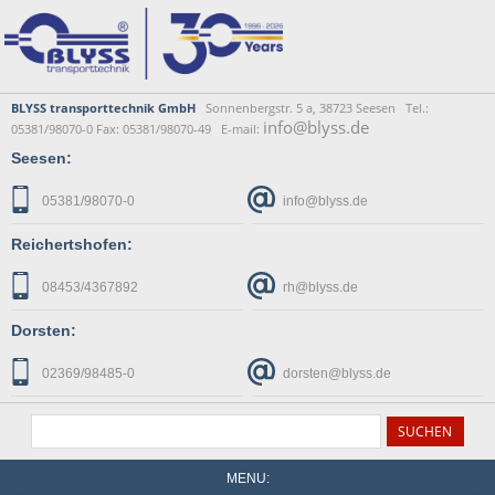
BLYSS transporttechnik GmbH
Sonnenbergstr. 5 a, 38723 Seesen Tel.:
info@blyss.de
05381/98070-0 Fax: 05381/98070-49 E-mail:
Seesen:
05381/98070-0
info@blyss.de
Reichertshofen:
08453/4367892
rh@blyss.de
Dorsten:
02369/98485-0
dorsten@blyss.de
MENU: