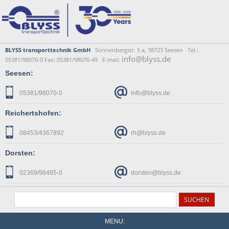
BLYSS transporttechnik GmbH
Sonnenbergstr. 5 a, 38723 Seesen Tel.:
info@blyss.de
05381/98070-0 Fax: 05381/98070-49 E-mail:
Seesen:
05381/98070-0
info@blyss.de
Reichertshofen:
08453/4367892
rh@blyss.de
Dorsten:
02369/98485-0
dorsten@blyss.de
MENU: