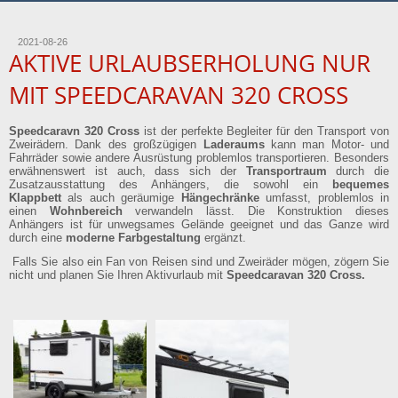
2021-08-26
AKTIVE URLAUBSERHOLUNG NUR
MIT SPEEDCARAVAN 320 CROSS
Speedcaravn 320 Cross
ist der perfekte Begleiter für den Transport von
Zweirädern. Dank des großzügigen
Laderaums
kann man Motor- und
Fahrräder sowie andere Ausrüstung problemlos transportieren. Besonders
erwähnenswert ist auch, dass sich der
Transportraum
durch die
Zusatzausstattung des Anhängers, die sowohl ein
bequemes
Klappbett
als auch geräumige
Hängechränke
umfasst, problemlos in
einen
Wohnbereich
verwandeln lässt. Die Konstruktion dieses
Anhängers ist für unwegsames Gelände geeignet und das Ganze wird
durch eine
moderne Farbgestaltung
ergänzt.
Falls Sie also ein Fan von Reisen sind und Zweiräder mögen, zögern Sie
nicht und planen Sie Ihren Aktivurlaub mit
Speedcaravan 320 Cross.