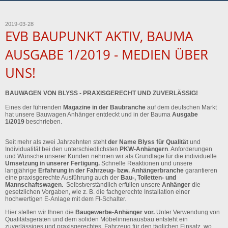
2019-03-28
EVB BAUPUNKT AKTIV, BAUMA
AUSGABE 1/2019 - MEDIEN ÜBER
UNS!
BAUWAGEN VON BLYSS - PRAXISGERECHT UND ZUVERLÄSSIG!
Eines der führenden
Magazine in der Baubranche
auf dem deutschen Markt
hat unsere Bauwagen Anhänger entdeckt und in der Bauma
Ausgabe
1/2019
beschrieben.
Seit mehr als zwei Jahrzehnten steht
der Name Blyss für Qualität
und
Individualität bei den unterschiedlichsten
PKW-Anhängern
. Anforderungen
und Wünsche unserer Kunden nehmen wir als Grundlage für die individuelle
Umsetzung in unserer Fertigung.
Schnelle Reaktionen und unsere
langjährige
Erfahrung in der Fahrzeug- bzw. Anhängerbranche
garantieren
eine praxisgerechte Ausführung auch der
Bau-, Toiletten- und
Mannschaftswagen.
Selbstverständlich erfüllen unsere
Anhänger
die
gesetzlichen Vorgaben, wie z. B. die fachgerechte Installation einer
hochwertigen E-Anlage mit dem FI-Schalter.
Hier stellen wir Ihnen die
Baugewerbe-Anhänger vor.
Unter Verwendung von
Qualitätsgeräten und dem soliden Möbelinnenausbau entsteht ein
zuverlässiges und praxisgerechtes Fahrzeug für den täglichen Einsatz, wo