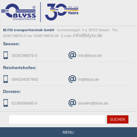
BLYSS transporttechnik GmbH
Sonnenbergstr. 5 a, 38723 Seesen Tel.:
info@blyss.de
05381/98070-0 Fax: 05381/98070-49 E-mail:
Seesen:
05381/98070-0
info@blyss.de
Reichertshofen:
08453/4367892
rh@blyss.de
Dorsten:
02369/98485-0
dorsten@blyss.de
MENU: