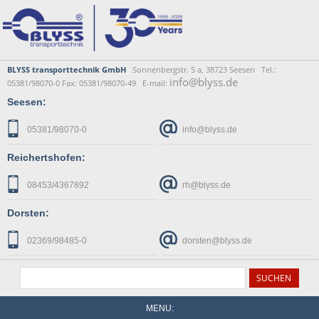
BLYSS transporttechnik GmbH
Sonnenbergstr. 5 a, 38723 Seesen Tel.:
info@blyss.de
05381/98070-0 Fax: 05381/98070-49 E-mail:
Seesen:
05381/98070-0
info@blyss.de
Reichertshofen:
08453/4367892
rh@blyss.de
Dorsten:
02369/98485-0
dorsten@blyss.de
MENU: