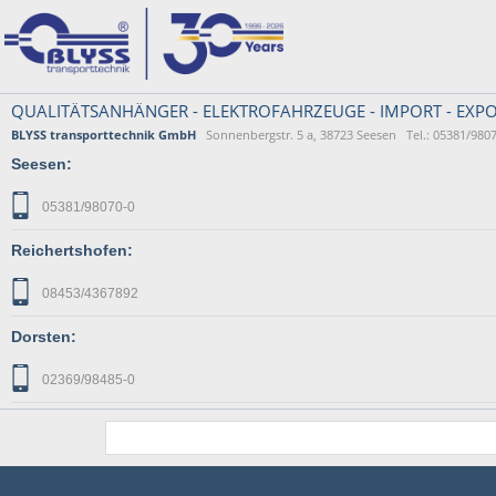
QUALITÄTSANHÄNGER - ELEKTROFAHRZEUGE - IMPORT - EXPO
BLYSS transporttechnik GmbH
Sonnenbergstr. 5 a, 38723 Seesen Tel.: 05381/9807
Seesen:
05381/98070-0
Reichertshofen:
08453/4367892
Dorsten:
02369/98485-0