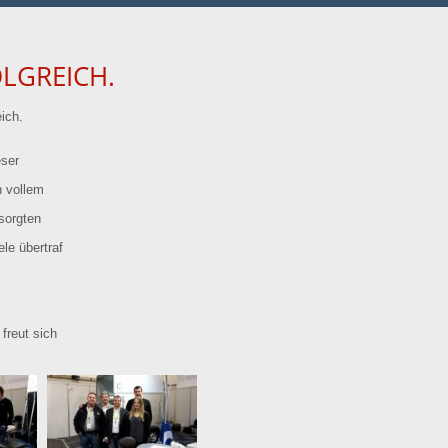
LGREICH.
eich.
eser
n vollem
sorgten
le übertraf
freut sich