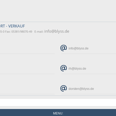
RT - VERKAUF
info@blyss.de
0-0 Fax: 05381/98070-49 E-mail:
info@blyss.de
rh@blyss.de
dorsten@blyss.de
MENU: