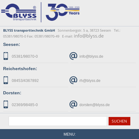
BLYSS transporttechnik GmbH
Sonnenbergstr. 5 a, 38723 Seesen Tel.:
info@blyss.de
05381/98070-0 Fax: 05381/98070-49 E-mail:
Seesen:
05381/98070-0
info@blyss.de
Reichertshofen:
08453/4367892
rh@blyss.de
Dorsten:
02369/98485-0
dorsten@blyss.de
MENU: