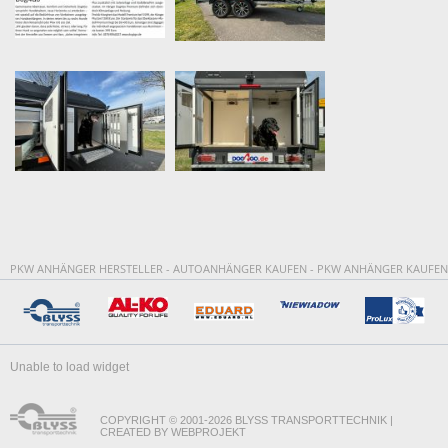
PKW ANHÄNGER HERSTELLER - AUTOANHÄNGER KAUFEN - PKW ANHÄNGER KAUFEN
Unable to load widget
COPYRIGHT © 2001-2026 BLYSS TRANSPORTTECHNIK |
CREATED BY WEBPROJEKT