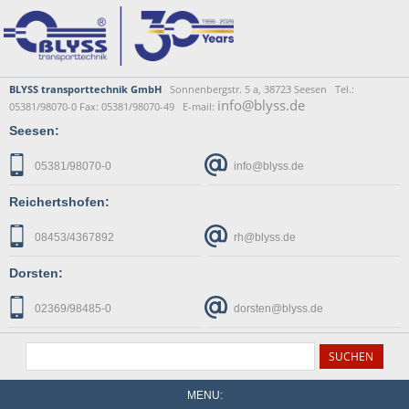
BLYSS transporttechnik GmbH
Sonnenbergstr. 5 a, 38723 Seesen Tel.:
info@blyss.de
05381/98070-0 Fax: 05381/98070-49 E-mail:
Seesen:
05381/98070-0
info@blyss.de
Reichertshofen:
08453/4367892
rh@blyss.de
Dorsten:
02369/98485-0
dorsten@blyss.de
MENU: