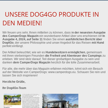
UNSERE DOG4GO PRODUKTE IN
DEN MEDIEN!
Wir freuen uns sehr, Ihnen mitteilen zu können, dass i
n der neuesten Ausgabe
des CamperDogs Magazin
ein wunderbarer Artikel über uns erschienen ist!
In
Ausgabe 4, 2024, auf Seite 11
finden Sie einen
ausführlichen Bericht über
Dog4Go
, der unsere Philosophie und unser Angebot für das Reisen
mit Hund
perfekt einfängt.
Der Artikel beleuchtet, wie wir es
Hundebesitzern ermöglichen
, gemeinsam
mit ihren vierbeinigen Freunden
die Freiheit und Abenteuer des Campings
zu
erleben. Wir sind stolz darauf, Teil dieser großartigen Ausgabe zu sein und
danken
dem CamperDogs Magazin
herzlich für die tolle Zusammenarbeit.
Für alle, die mehr über das Magazin erfahren möchten, lohnt sich ein Besuch
auf der Website von CamperDogs: www.camperdogs.eu. Schauen Sie rein und
lassen Sie sich inspirieren!
Herzliche Grüße,
Ihr Dog4Go-Team