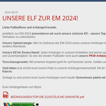
2024-06-03
UNSERE ELF ZUR EM 2024!
Liebe Fußballfans und Anhängerfreunde,
pünktlich zur EM 2024
präsentieren wir euch unsere stärkste Elf – unsere To
Vorhaben zu unterstützen.
Unsere Spielstrategie:
Wer im Zeitraum der EM 2024 einen unserer Anhänger kau
weitere Abenteuer.
Unsere Elf für Deutschland:
Jeder Anhänger in unserer Kollektion hat seinen g
und Zuverlässigkeit. So wie die besten Fußballer sind auch
unsere
PKW Anhän
Torschussgarantie:
Mit unserem Angebot geht ihr auf Nummer sicher. Sollten 
Seid dabei
und sichert euch euren Platz in unserer Anhängermannschaft. Ob für 
Klasse.
Schlagt zu und sichert euch euren Anhänger noch heute!
Gemeinsam jubeln wir 
Euer Anhängerteam von Blyss
BEDINGUNGEN FÜR DIE ZUSÄTZLICHE GARANTIE.pdf