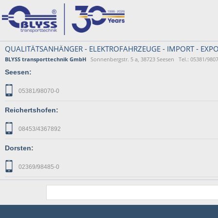
QUALITÄTSANHÄNGER - ELEKTROFAHRZEUGE - IMPORT - EXPO
BLYSS transporttechnik GmbH
Sonnenbergstr. 5 a, 38723 Seesen Tel.: 05381/9807
Seesen:
05381/98070-0
Reichertshofen:
08453/4367892
Dorsten:
02369/98485-0