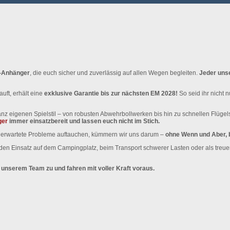
p-Anhänger
, die euch sicher und zuverlässig auf allen Wegen begleiten.
Jeder uns
ft, erhält eine
exklusive Garantie bis zur nächsten EM 2028!
So seid ihr nicht 
anz eigenen Spielstil – von robusten Abwehrbollwerken bis hin zu schnellen Flüge
ger
immer einsatzbereit und lassen euch nicht im Stich.
unerwartete Probleme auftauchen, kümmern wir uns darum –
ohne Wenn und Aber, 
den Einsatz auf dem Campingplatz, beim Transport schwerer Lasten oder als treue
unserem Team zu und fahren mit voller Kraft voraus.