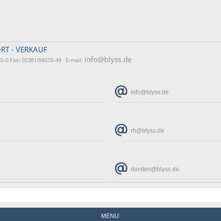
RT - VERKAUF
info@blyss.de
0-0 Fax: 05381/98070-49 E-mail:
info@blyss.de
rh@blyss.de
dorsten@blyss.de
MENU: