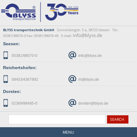
BLYSS transporttechnik GmbH
Sonnenbergstr. 5 a, 38723 Seesen Tel.:
info@blyss.de
05381/98070-0 Fax: 05381/98070-49 E-mail:
Seesen:
05381/98070-0
info@blyss.de
Reichertshofen:
08453/4367892
rh@blyss.de
Dorsten:
02369/98485-0
dorsten@blyss.de
MENU: