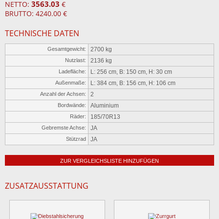
3563.03
NETTO:
€
BRUTTO: 4240.00 €
TECHNISCHE DATEN
Gesamtgewicht:
2700 kg
Nutzlast:
2136 kg
Ladefläche:
L: 256 cm, B: 150 cm, H: 30 cm
Außenmaße:
L: 384 cm, B: 156 cm, H: 106 cm
Anzahl der Achsen:
2
Bordwände:
Aluminium
Räder:
185/70R13
Gebremste Achse:
JA
Stützrad
JA
ZUR VERGLEICHSLISTE HINZUFÜGEN
ZUSATZAUSSTATTUNG