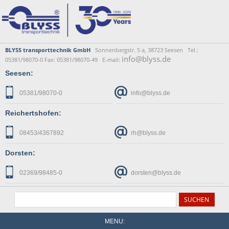
BLYSS transporttechnik GmbH
Sonnenbergstr. 5 a, 38723 Seesen Tel.:
info@blyss.de
05381/98070-0 Fax: 05381/98070-49 E-mail:
Seesen:
05381/98070-0
info@blyss.de
Reichertshofen:
08453/4367892
rh@blyss.de
Dorsten:
02369/98485-0
dorsten@blyss.de
MENU: