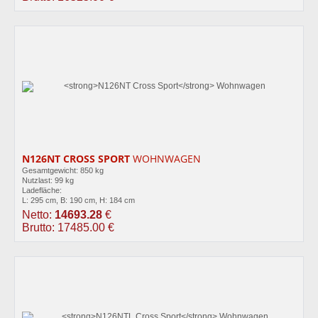
N126NT CROSS SPORT
WOHNWAGEN
Gesamtgewicht: 850 kg
Nutzlast: 99 kg
Ladefläche:
L: 295 cm, B: 190 cm, H: 184 cm
Netto:
14693.28
€
Brutto: 17485.00 €