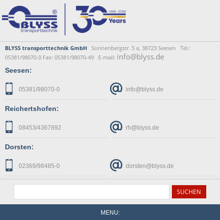
BLYSS transporttechnik GmbH
Sonnenbergstr. 5 a, 38723 Seesen Tel.:
info@blyss.de
05381/98070-0 Fax: 05381/98070-49 E-mail:
Seesen:
05381/98070-0
info@blyss.de
Reichertshofen:
08453/4367892
rh@blyss.de
Dorsten:
02369/98485-0
dorsten@blyss.de
MENU: