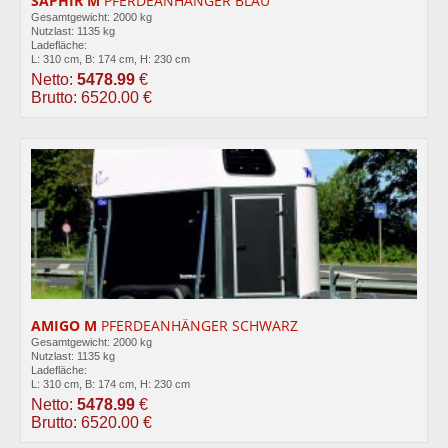
SAPHIR M
PFERDEANHÄNGER BLAU
Gesamtgewicht: 2000 kg
Nutzlast: 1135 kg
Ladefläche:
L: 310 cm, B: 174 cm, H: 230 cm
Netto:
5478.99
€
Brutto: 6520.00 €
AMIGO M
PFERDEANHÄNGER SCHWARZ
Gesamtgewicht: 2000 kg
Nutzlast: 1135 kg
Ladefläche:
L: 310 cm, B: 174 cm, H: 230 cm
Netto:
5478.99
€
Brutto: 6520.00 €