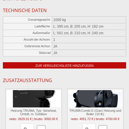
TECHNISCHE DATEN
Gesamtgewicht:
1000 kg
Ladefläche:
L: 395 cm, B: 205 cm, H: 182 cm
Außenmaße:
L: 561 cm, B: 210 cm, H: 240 cm
Anzahl der Achsen:
1
Gebremste Achse:
JA
Stützrad
JA
ZUR VERGLEICHSLISTE HINZUFÜGEN
ZUSATZAUSSTATTUNG
Heizung TRUMA, Typ: Varioheat,
TRUMA Combi G (Gas) Heizung und
Umluft, m. Gebläse
Boiler (10 ltr)
netto: 2629.31 € | brutto: 3050.00 €
netto: 4051.72 € | brutto: 4700.00 €