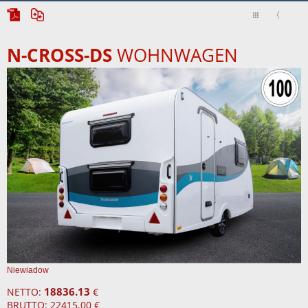
N-CROSS-DS
WOHNWAGEN
Niewiadow
18836.13
NETTO:
€
BRUTTO: 22415.00 €