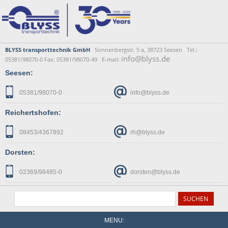
BLYSS transporttechnik GmbH
Sonnenbergstr. 5 a, 38723 Seesen Tel.:
info@blyss.de
05381/98070-0 Fax: 05381/98070-49 E-mail:
Seesen:
05381/98070-0
info@blyss.de
Reichertshofen:
08453/4367892
rh@blyss.de
Dorsten:
02369/98485-0
dorsten@blyss.de
MENU: