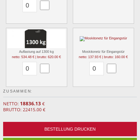
Auflastung auf 1300 kg
Moskitonetz für Eingangstür
netto: 534.48 € | brutto: 620.00 €
netto: 137.93 € | brutto: 160.00 €
Z U S A M M E N:
18836.13
NETTO:
€
BRUTTO: 22415.00 €
BESTELLUNG DRUCKEN