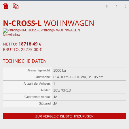
N-CROSS-L
WOHNWAGEN
Niewiadow
18718.49
NETTO:
€
BRUTTO: 22275.00 €
TECHNISCHE DATEN
Gesamtgewicht:
1000 kg
Ladefläche:
L: 410 cm, B: 210 cm, H: 195 cm
Anzahl der Achsen:
1
Räder:
165/70R13
Gebremste Achse:
JA
Stützrad
JA
ZUR VERGLEICHSLISTE HINZUFÜGEN