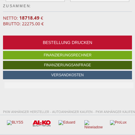
Z U S A M M E N:
18718.49
NETTO:
€
BRUTTO: 22275.00 €
BESTELLUNG DRUCKEN
FINANZIERUNGSRECHNER
FINANZIERUNGSANFRAGE
VERSANDKOSTEN
PKW ANHÄNGER HERSTELLER - AUTOANHÄNGER KAUFEN - PKW ANHÄNGER KAUFEN