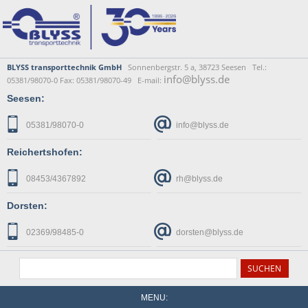
BLYSS transporttechnik GmbH
Sonnenbergstr. 5 a, 38723 Seesen Tel.:
info@blyss.de
05381/98070-0 Fax: 05381/98070-49 E-mail:
Seesen:
05381/98070-0
info@blyss.de
Reichertshofen:
08453/4367892
rh@blyss.de
Dorsten:
02369/98485-0
dorsten@blyss.de
MENU: