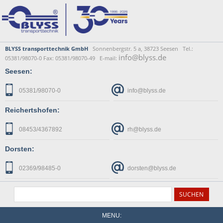
BLYSS transporttechnik GmbH
Sonnenbergstr. 5 a, 38723 Seesen Tel.:
info@blyss.de
05381/98070-0 Fax: 05381/98070-49 E-mail:
Seesen:
05381/98070-0
info@blyss.de
Reichertshofen:
08453/4367892
rh@blyss.de
Dorsten:
02369/98485-0
dorsten@blyss.de
MENU: