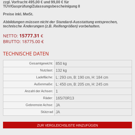
zzgl. Vorfracht 495,00 € und 99,00 € für
TÜV/Gasprüfung/Zulassungsbescheinigung II
Preise inkl. MwSt.
Abbildungen müssen nicht der Standard-Ausstattung entsprechen,
technische Änderungen (z.B. Reifengrößen) vorbehalten.
15777.31
NETTO:
€
BRUTTO: 18775.00 €
TECHNISCHE DATEN
Gesamtgewicht:
850 kg
Nutzlast:
132 kg
Ladefläche:
L: 293 cm, B: 190 cm, H: 184 cm
Außenmaße:
L: 450 cm, B: 205 cm, H: 245 cm
Anzahl der Achsen:
1
Räder:
165/70R13
Gebremste Achse:
JA
Stützrad
JA
ZUR VERGLEICHSLISTE HINZUFÜGEN