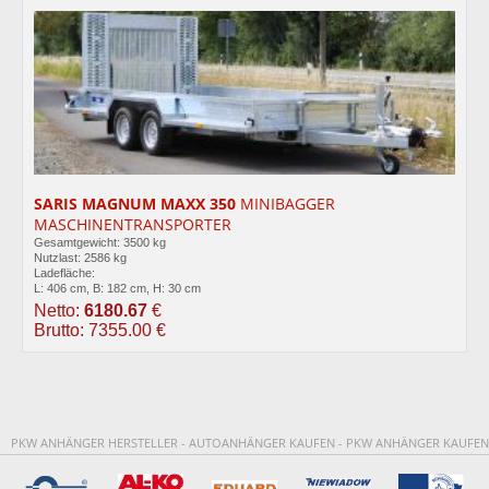
SARIS MAGNUM MAXX 350
MINIBAGGER
MASCHINENTRANSPORTER
Gesamtgewicht: 3500 kg
Nutzlast: 2586 kg
Ladefläche:
L: 406 cm, B: 182 cm, H: 30 cm
Netto:
6180.67
€
Brutto: 7355.00 €
PKW ANHÄNGER HERSTELLER - AUTOANHÄNGER KAUFEN - PKW ANHÄNGER KAUFEN