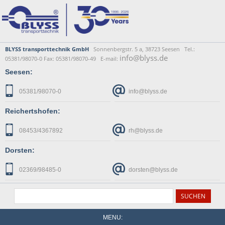
BLYSS transporttechnik GmbH
Sonnenbergstr. 5 a, 38723 Seesen Tel.:
info@blyss.de
05381/98070-0 Fax: 05381/98070-49 E-mail:
Seesen:
05381/98070-0
info@blyss.de
Reichertshofen:
08453/4367892
rh@blyss.de
Dorsten:
02369/98485-0
dorsten@blyss.de
MENU: